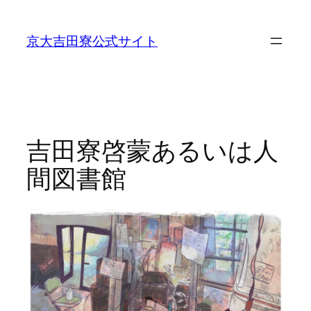
内
容
京大吉田寮公式サイト
を
ス
キ
ッ
プ
吉田寮啓蒙あるいは人
間図書館