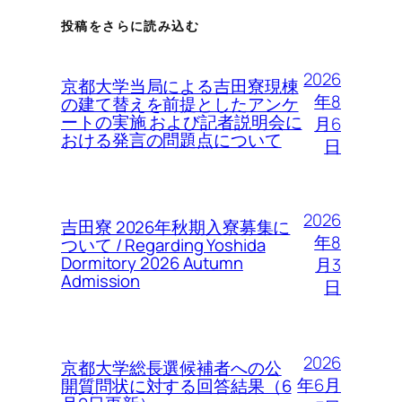
投稿をさらに読み込む
2026
京都大学当局による吉田寮現棟
年8
の建て替えを前提としたアンケ
ートの実施 および記者説明会に
月6
おける発言の問題点について
日
2026
吉田寮 2026年秋期入寮募集に
年8
ついて / Regarding Yoshida
Dormitory 2026 Autumn
月3
Admission
日
2026
京都大学総長選候補者への公
年6月
開質問状に対する回答結果（6