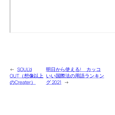
←
SOUL’d
明日から使える! カッコ
OUT（想像以上
いい国際法の用語ランキン
のCreater）
グ 2021
→