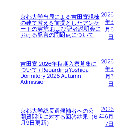
2026
京都大学当局による吉田寮現棟
年8
の建て替えを前提としたアンケ
ートの実施 および記者説明会に
月6
おける発言の問題点について
日
2026
吉田寮 2026年秋期入寮募集に
年8
ついて / Regarding Yoshida
Dormitory 2026 Autumn
月3
Admission
日
2026
京都大学総長選候補者への公
年6月
開質問状に対する回答結果（6
月9日更新）
7日