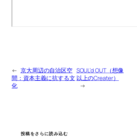
←
京大周辺の自治区空
SOUL’d OUT（想像
間：資本主義に抗する文
以上のCreater）
化
→
投稿をさらに読み込む