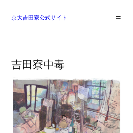
内
容
京大吉田寮公式サイト
を
ス
キ
ッ
プ
吉田寮中毒