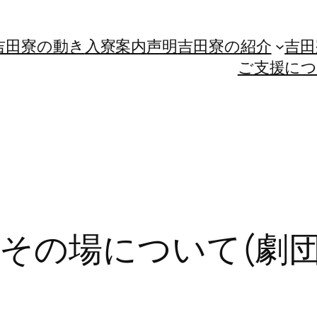
吉田寮の動き
入寮案内
声明
吉田寮の紹介
吉田
ご支援に
その場について(劇