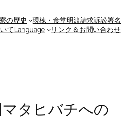
寮の歴史
現棟・食堂明渡請求訴訟
署名
ついて
Language
リンク＆お問い合わせ
団マタヒバチへの