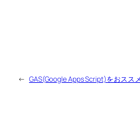
←
GAS(Google Apps Script)をおス