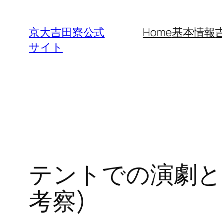
内
容
京大吉田寮公式
Home
基本情報
を
サイト
ス
キ
ッ
プ
テントでの演劇と
考察)