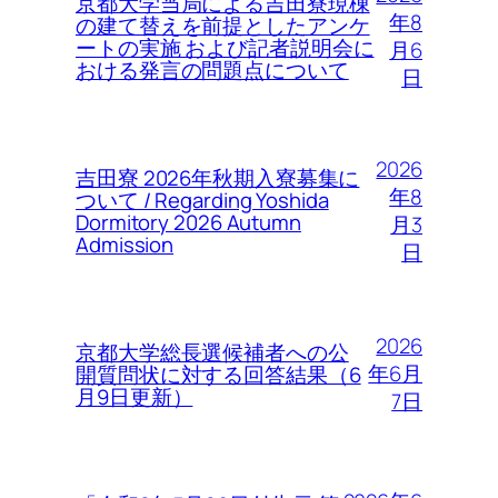
京都大学当局による吉田寮現棟
年8
の建て替えを前提としたアンケ
ートの実施 および記者説明会に
月6
おける発言の問題点について
日
2026
吉田寮 2026年秋期入寮募集に
年8
ついて / Regarding Yoshida
Dormitory 2026 Autumn
月3
Admission
日
2026
京都大学総長選候補者への公
年6月
開質問状に対する回答結果（6
月9日更新）
7日