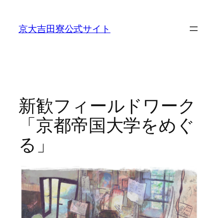
内
容
京大吉田寮公式サイト
を
ス
キ
ッ
プ
新歓フィールドワーク
「京都帝国大学をめぐ
る」