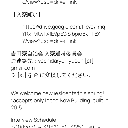
c/view?usp=drive_link
【入寮願い】
https://drive.google.com/file/d/1mq
YRx-MtwTXfE9pEGjSjbpio6k_TBX-
Y/view?usp=drive_link
吉田寮自治会 入寮選考委員会
ご連絡先：yoshidaryo.nyusen [at]
gmail.com
※ [at] を @ に変換してください。
We welcome new residents this spring!
*accepts only in the New Building, built in
2015.
Interview Schedule:
3/10(Mon) ～ 3/16(Sun) , 3/25(Tue) ～