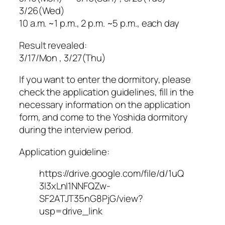
3/26(Wed)
10 a.m. ~1 p.m., 2 p.m. ~5 p.m., each day
Result revealed:
3/17/Mon , 3/27(Thu)
If you want to enter the dormitory, please
check the application guidelines, fill in the
necessary information on the application
form, and come to the Yoshida dormitory
during the interview period.
Application guideline:
https://drive.google.com/file/d/1uQ
3l3xLnI1NNFQZw-
SF2ATJT35nG8PjG/view?
usp=drive_link