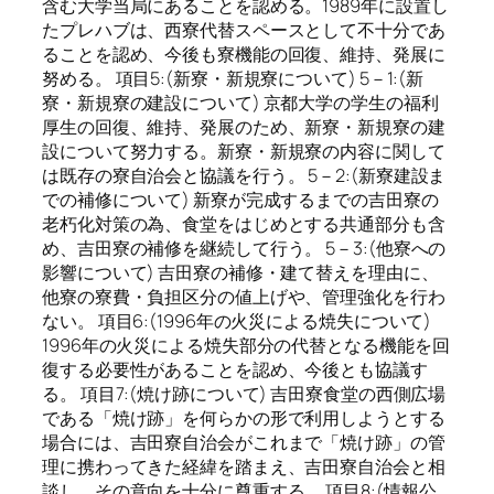
含む大学当局にあることを認める。1989年に設置し
たプレハブは、西寮代替スペースとして不十分であ
ることを認め、今後も寮機能の回復、維持、発展に
努める。 項目5:(新寮・新規寮について) 5－1:(新
寮・新規寮の建設について) 京都大学の学生の福利
厚生の回復、維持、発展のため、新寮・新規寮の建
設について努力する。新寮・新規寮の内容に関して
は既存の寮自治会と協議を行う。 5－2:(新寮建設ま
での補修について) 新寮が完成するまでの吉田寮の
老朽化対策の為、食堂をはじめとする共通部分も含
め、吉田寮の補修を継続して行う。 5－3:(他寮への
影響について) 吉田寮の補修・建て替えを理由に、
他寮の寮費・負担区分の値上げや、管理強化を行わ
ない。 項目6:(1996年の火災による焼失について)
1996年の火災による焼失部分の代替となる機能を回
復する必要性があることを認め、今後とも協議す
る。 項目7:(焼け跡について) 吉田寮食堂の西側広場
である「焼け跡」を何らかの形で利用しようとする
場合には、吉田寮自治会がこれまで「焼け跡」の管
理に携わってきた経緯を踏まえ、吉田寮自治会と相
談し、その意向を十分に尊重する。 項目8:(情報公