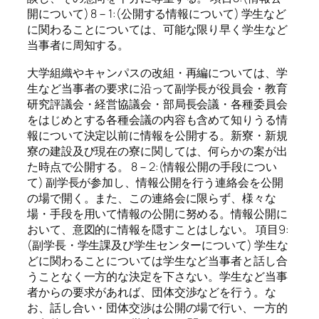
開について) 8－1:(公開する情報について) 学生など
に関わることについては、可能な限り早く学生など
当事者に周知する。
大学組織やキャンパスの改組・再編については、学
生など当事者の要求に沿って副学長が役員会・教育
研究評議会・経営協議会・部局長会議・各種委員会
をはじめとする各種会議の内容も含めて知りうる情
報について決定以前に情報を公開する。新寮・新規
寮の建設及び現在の寮に関しては、何らかの案が出
た時点で公開する。 8－2:(情報公開の手段につい
て) 副学長が参加し、情報公開を行う連絡会を公開
の場で開く。また、この連絡会に限らず、様々な
場・手段を用いて情報の公開に努める。情報公開に
おいて、意図的に情報を隠すことはしない。 項目9:
(副学長・学生課及び学生センターについて) 学生な
どに関わることについては学生など当事者と話し合
うことなく一方的な決定を下さない。学生など当事
者からの要求があれば、団体交渉などを行う。な
お、話し合い・団体交渉は公開の場で行い、一方的