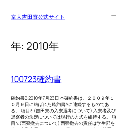
内
容
京大吉田寮公式サイト
を
ス
キ
ッ
年:
2010年
プ
100723確約書
確約書B 2010年7月23日 本確約書は、２００９年１
０月９日に結ばれた確約書Aに連続するものであ
る。 項目3:(吉田寮の入寮選考について) 入寮者及び
退寮者の決定については現行の方式を維持する。 項
目4:(西寮撤去について) 西寮撤去の責任は学生部を