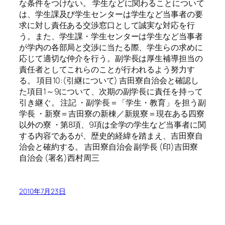
な条件をつけない。 学生などに関わることについて
は、学生課及び学生センターは学生など当事者の要
求に対し責任ある交渉窓口として誠実な対応を行
う。また、学生課・学生センターは学生など当事者
が学内の各部局と交渉に当たる際、学生らの求めに
応じて適切な仲介を行う。副学長は厚生補導担当の
責任者としてこれらのことが行われるよう努力す
る。 項目10:(引継について) 吉田寮自治会と確認し
た項目1～9について、次期の副学長に責任を持って
引き継ぐ。 注記 ・副学長＝「学生・教育」を担う副
学長 ・新寮＝吉田寮の新棟／新規寮＝現在ある四寮
以外の寮 ・第8項、9項は全学の学生など当事者に関
する内容であるが、歴史的経緯を踏まえ、吉田寮自
治会と確約する。 吉田寮自治会 副学長 (印)吉田寮
自治会 (署名)西村周三
2010年7月23日