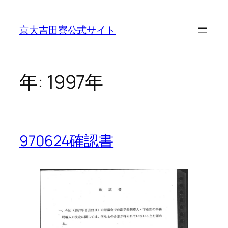
内
容
京大吉田寮公式サイト
を
ス
キ
ッ
年:
1997年
プ
970624確認書