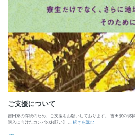
ご支援について
吉田寮の存続のため、ご支援をお願いしております。 吉田寮の現状
ご
購入に向けたカンパのお願い】 …
続きを読む
支
援