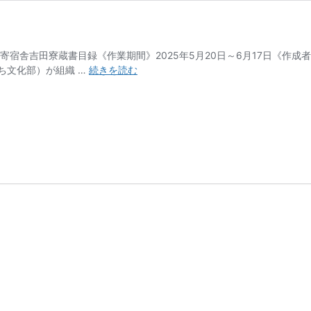
寄宿舎吉田寮蔵書目録《作業期間》2025年5月20日～6月17日《作成
吉
ち文化部）が組織 …
続きを読む
田
寮
蔵
書
目
録
に
つ
い
て