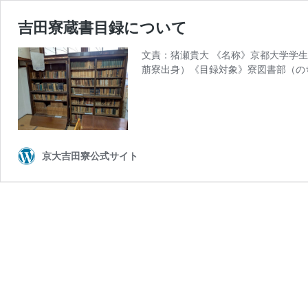
吉田寮蔵書目録について
文責：猪瀬貴大 《名称》京都大学学生
萠寮出身）《目録対象》寮図書部（の
京大吉田寮公式サイト