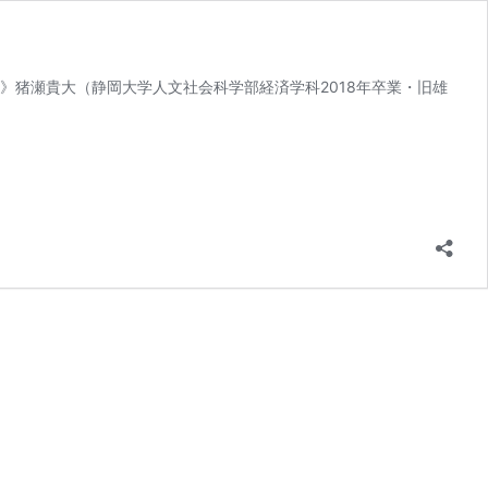
者》猪瀬貴大（静岡大学人文社会科学部経済学科2018年卒業・旧雄