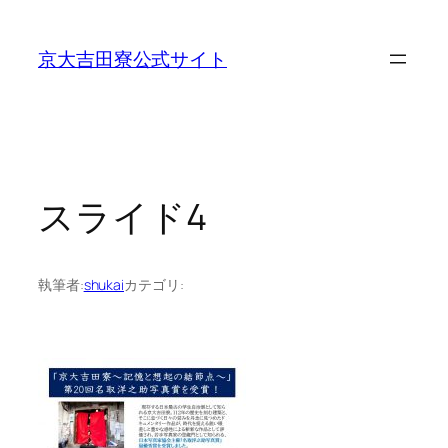
内
容
京大吉田寮公式サイト
を
ス
キ
ッ
プ
スライド4
執筆者:
shukai
カテゴリ: