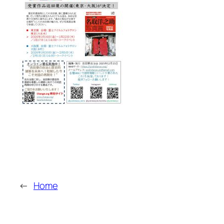
←
Home