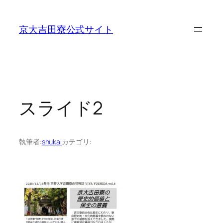
内
容
京大吉田寮公式サイト
を
ス
キ
ッ
プ
スライド2
執筆者:
shukai
カテゴリ: