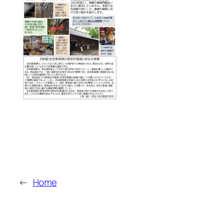
←
Home